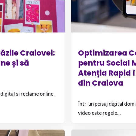
ăzile Craiovei:
Optimizarea Co
ne și să
pentru Social 
Atenția Rapid î
din Craiova
igital și reclame online,
Într-un peisaj digital dom
video este regele...