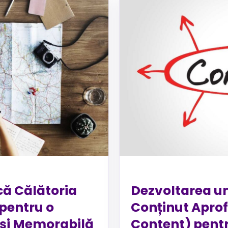
că Călătoria
Dezvoltarea un
 pentru o
Conținut Apro
 și Memorabilă
Content) pent