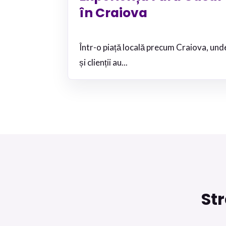
în Craiova
Într-o piață locală precum Craiova, un
și clienții au...
St