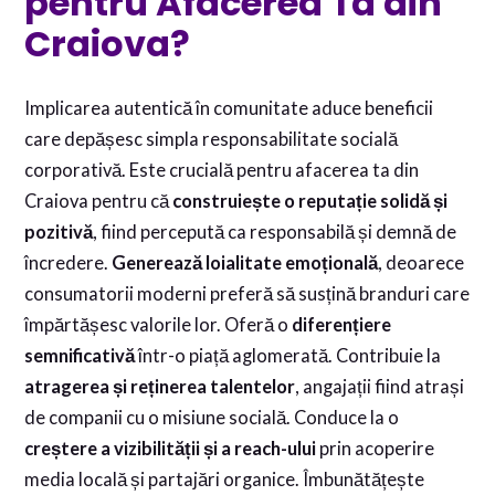
pentru Afacerea Ta din
Craiova?
Implicarea autentică în comunitate aduce beneficii
care depășesc simpla responsabilitate socială
corporativă. Este crucială pentru afacerea ta din
Craiova pentru că
construiește o reputație solidă și
pozitivă
, fiind percepută ca responsabilă și demnă de
încredere.
Generează loialitate emoțională
, deoarece
consumatorii moderni preferă să susțină branduri care
împărtășesc valorile lor. Oferă o
diferențiere
semnificativă
într-o piață aglomerată. Contribuie la
atragerea și reținerea talentelor
, angajații fiind atrași
de companii cu o misiune socială. Conduce la o
creștere a vizibilității și a reach-ului
prin acoperire
media locală și partajări organice. Îmbunătățește