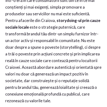
Într-o eră în care consumatorii sunt din ce în ce mai
conștienți și mai exigenți, simpla promovare a
produselor sau serviciilor nu mai este suficientă.
Pentru afacerile din Craiova,
storydoing-ul prin cauze
sociale locale
este o strategie puternică, care
transformă brandul tău dintr-un simplu furnizor într-
un actor activ și responsabil în comunitate. Nu este
doar despre a spune o poveste (storytelling), ci despre
a trăi o poveste prin acțiuni concrete și prin implicarea
reală în cauze sociale care contează pentru locuitorii
Craiovei. Această abordare autentică și orientată spre
valori nu doar că generează un impact pozitiv în
societate, dar construiește și o reputație solidă
pentru brandul tău, generează loialitate și creează o
conexiune emoțională profundă cu publicul, care
rezonează cu valorile tale.