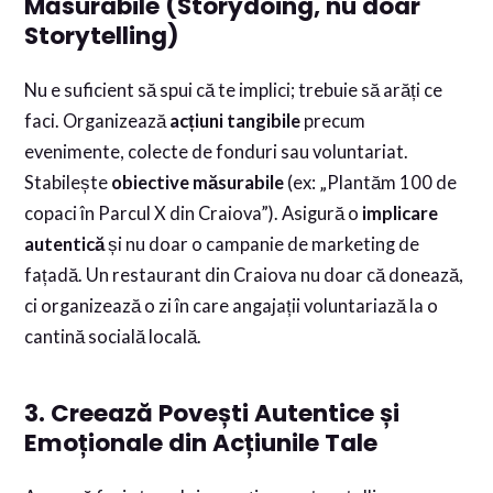
Măsurabile (Storydoing, nu doar
Storytelling)
Nu e suficient să spui că te implici; trebuie să arăți ce
faci. Organizează
acțiuni tangibile
precum
evenimente, colecte de fonduri sau voluntariat.
Stabilește
obiective măsurabile
(ex: „Plantăm 100 de
copaci în Parcul X din Craiova”). Asigură o
implicare
autentică
și nu doar o campanie de marketing de
fațadă. Un restaurant din Craiova nu doar că donează,
ci organizează o zi în care angajații voluntariază la o
cantină socială locală.
3. Creează Povești Autentice și
Emoționale din Acțiunile Tale