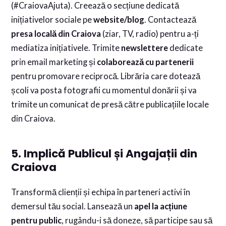
(#CraiovaAjuta). Creează o secțiune dedicată
inițiativelor sociale pe
website/blog
. Contactează
presa locală din Craiova
(ziar, TV, radio) pentru a-ți
mediatiza inițiativele. Trimite
newslettere
dedicate
prin email marketing și
colaborează cu partenerii
pentru promovare reciprocă. Librăria care dotează
școli va posta fotografii cu momentul donării și va
trimite un comunicat de presă către publicațiile locale
din Craiova.
5. Implică Publicul și Angajații din
Craiova
Transformă clienții și echipa în parteneri activi în
demersul tău social. Lansează un
apel la acțiune
pentru public
, rugându-i să doneze, să participe sau să