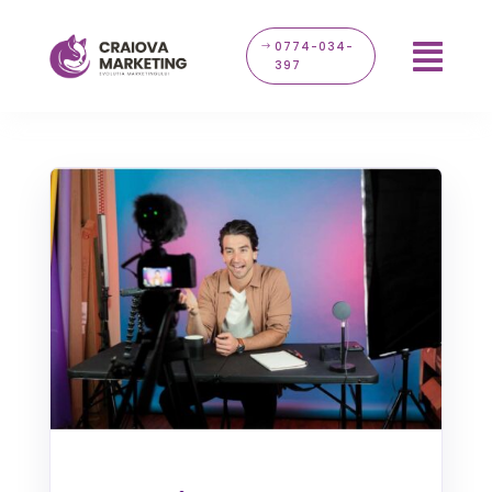
0774-034-

397