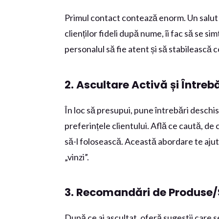
Primul contact contează enorm. Un salut 
clienților fideli după nume, îi fac să se sim
personalul să fie atent și să stabilească c
2. Ascultare Activă și Întreb
În loc să presupui, pune întrebări deschi
preferințele clientului. Află ce caută, d
să-l folosească. Această abordare te aju
„vinzi”.
3. Recomandări de Produse/S
După ce ai ascultat, oferă sugestii care s