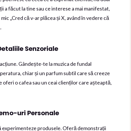
iții a făcut la tine sau ce interese a mai manifestat,
n mic „Cred că v-ar plăcea și X, având în vedere că
.
etaliile Senzoriale
acțiune. Gândește-te la muzica de fundal
emperatura, chiar și un parfum subtil care să creeze
oferi o cafea sau un ceai clienților care așteaptă,
 Demo-uri Personale
, să experimenteze produsele. Oferă demonstrații