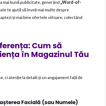
cea mai bună publicitate, generând
„Word-of-
zate te ajută să înveți mai multe despre
daptezi și mai bine ofertele viitoare, colectând
Diferența: Cum să
riența în Magazinul Tău
 ci atenție la detalii și un angajament față de
noașterea Facială (sau Numele)