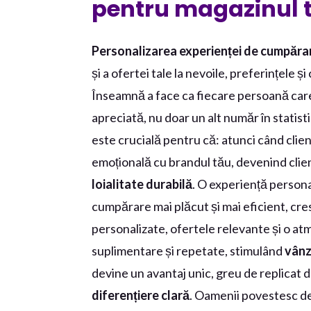
pentru magazinul t
Personalizarea experienței de cumpăra
și a ofertei tale la nevoile, preferințele ș
Înseamnă a face ca fiecare persoană care î
apreciată, nu doar un alt număr în statist
este crucială pentru că: atunci când clienți
emoțională cu brandul tău, devenind clienț
loialitate durabilă
. O experiență persona
cumpărare mai plăcut și mai eficient, cr
personalizate, ofertele relevante și o atm
suplimentare și repetate, stimulând
vânz
devine un avantaj unic, greu de replicat d
diferențiere clară
. Oamenii povestesc d