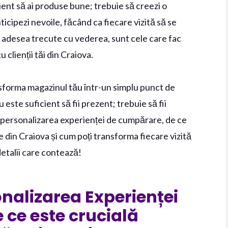
ient să ai produse bune; trebuie să creezi o
ticipezi nevoile, făcând ca fiecare vizită să se
i, adesea trecute cu vederea, sunt cele care fac
 clienții tăi din Craiova.
sforma magazinul tău într-un simplu punct de
u este suficient să fii prezent; trebuie să fii
personalizarea experienței de cumpărare, de ce
e din Craiova și cum poți transforma fiecare vizită
 detalii care contează!
alizarea Experienței
 ce este crucială