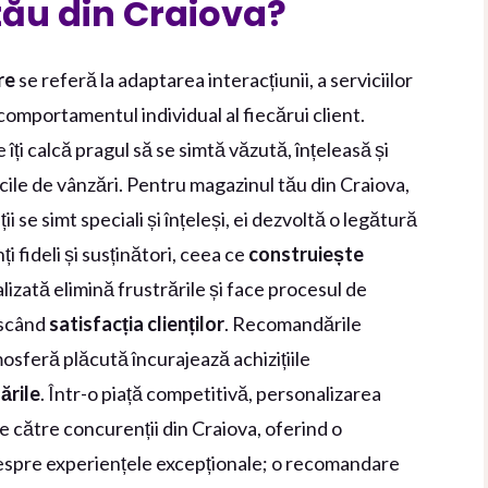
ău din Craiova?
re
se referă la adaptarea interacțiunii, a serviciilor
i comportamentul individual al fiecărui client.
ți calcă pragul să se simtă văzută, înțeleasă și
icile de vânzări. Pentru magazinul tău din Craiova,
i se simt speciali și înțeleși, ei dezvoltă o legătură
i fideli și susținători, ceea ce
construiește
lizată elimină frustrările și face procesul de
escând
satisfacția clienților
. Recomandările
osferă plăcută încurajează achizițiile
ările
. Într-o piață competitivă, personalizarea
e către concurenții din Craiova, oferind o
espre experiențele excepționale; o recomandare