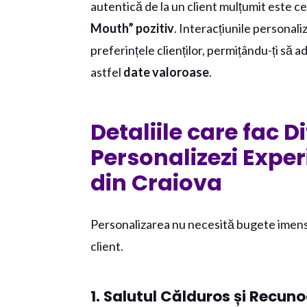
autentică de la un client mulțumit este 
Mouth” pozitiv
. Interacțiunile personali
preferințele clienților, permițându-ți să a
astfel
date valoroase
.
Detaliile care fac 
Personalizezi Expe
din Craiova
Personalizarea nu necesită bugete imense,
client.
1. Salutul Călduros și Recu