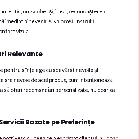
autentic, un zâmbet și, ideal, recunoașterea
tă imediat bineveniți și valoroși. Instruiți
ontact vizual.
ări Relevante
se pentru a înțelege cu adevărat nevoile și
e ce are nevoie de acel produs, cum intenționează
tă să oferi recomandări personalizate, nu doar să
ervicii Bazate pe Preferințe
e potrivesc cu ceea ce a exprimat clientul, nu doar