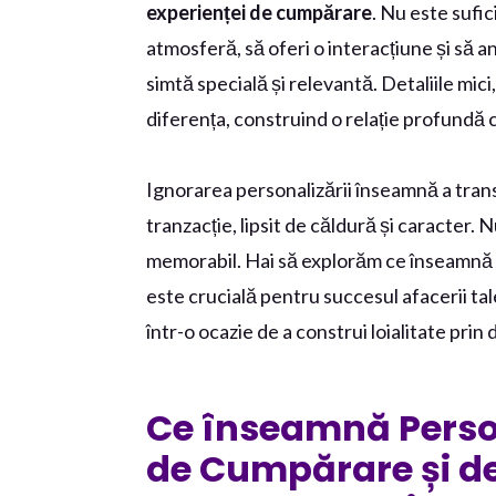
experienței de cumpărare
. Nu este sufic
atmosferă, să oferi o interacțiune și să an
simtă specială și relevantă. Detaliile mic
diferența, construind o relație profundă cu
Ignorarea personalizării înseamnă a tran
tranzacție, lipsit de căldură și caracter. N
memorabil. Hai să explorăm ce înseamnă 
este crucială pentru succesul afacerii tal
într-o ocazie de a construi loialitate prin
Ce înseamnă Person
de Cumpărare și de