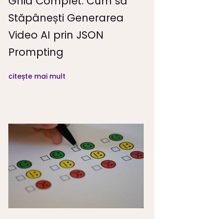
Ghid Complet: Cum să
Stăpânești Generarea
Video AI prin JSON
Prompting
citește mai mult