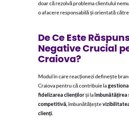
doar că rezolvă problema clientului nemulț
o afacere responsabilă și orientată către s
De Ce Este Răspuns
Negative Crucial pe
Craiova?
Modul în care reacționezi definește brand
Craiova pentru că contribuie la
gestiona
fidelizarea clienților
și la
îmbunătățirea 
competitivă
, îmbunătățește
vizibilitat
clienți
.