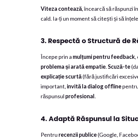
Viteza contează
, încearcă să răspunzi î
cald. Ia-ți un moment să citești și să înțele
3. Respectă o Structură de R
Începe prin a
mulțumi pentru feedback
,
problema și arată empatie
.
Scuză-te
(da
explicație scurtă
(fără justificări excesi
important,
invită la dialog offline
pentru
răspunsul
profesional
.
4. Adaptă Răspunsul la Situaț
Pentru
recenzii publice
(Google, Facebook