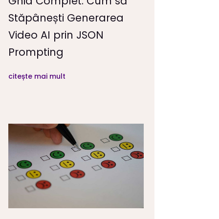
Ghid Complet: Cum să
Stăpânești Generarea
Video AI prin JSON
Prompting
citește mai mult