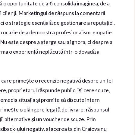
și o oportunitate de a-ți consolida imaginea, de a
i clienți. Marketingul de răspuns la comentarii
ci o strategie esențială de gestionare a reputației,
tr-o ocazie de a demonstra profesionalism, empatie
a. Nu este despre a șterge sau a ignora, ci despre a
orma o experiență neplăcută într-o dovadă a
 care primește o recenzie negativă despre un fel
re, proprietarul răspunde public, își cere scuze,
remedia situația și promite să discute intern
rimește o plângere legată de livrare: răspunsul
ii alternative și un voucher de scuze. Prin
edback-ului negativ, afacerea ta din Craiova nu