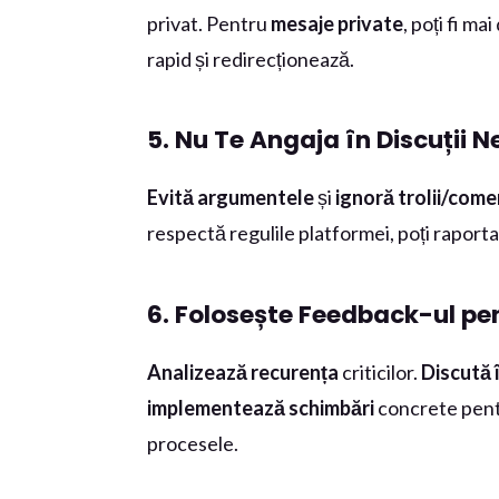
privat. Pentru
mesaje private
, poți fi ma
rapid și redirecționează.
5. Nu Te Angaja în Discuții N
Evită argumentele
și
ignoră trolii/come
respectă regulile platformei, poți raporta
6. Folosește Feedback-ul pen
Analizează recurența
criticilor.
Discută 
implementează schimbări
concrete pentr
procesele.