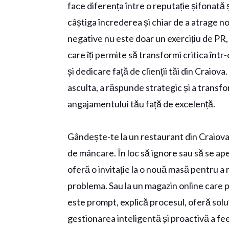
face diferența între o reputație șifonată 
câștiga încrederea și chiar de a atrage no
negative nu este doar un exercițiu de PR, 
care îți permite să transformi critica în
și dedicare față de clienții tăi din Craiov
asculta, a răspunde strategic și a transf
angajamentului tău față de excelență.
Gândește-te la un restaurant din Craiova
de mâncare. În loc să ignore sau să se ape
oferă o invitație la o nouă masă pentru a 
problema. Sau la un magazin online care p
este prompt, explică procesul, oferă soluț
gestionarea inteligentă și proactivă a fe