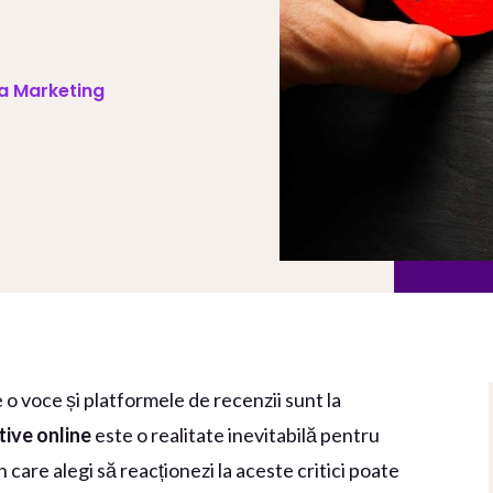
va Marketing
e o voce și platformele de recenzii sunt la
ive online
este o realitate inevitabilă pentru
 care alegi să reacționezi la aceste critici poate