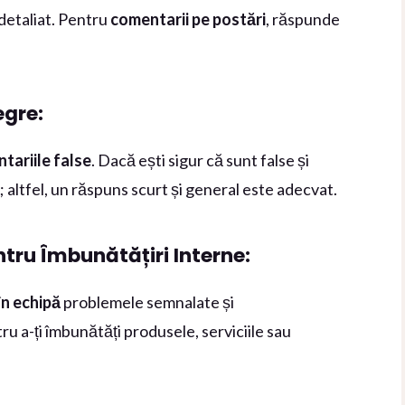
i detaliat. Pentru
comentarii pe postări
, răspunde
egre:
ntariile false
. Dacă ești sigur că sunt false și
; altfel, un răspuns scurt și general este adecvat.
tru Îmbunătățiri Interne:
în echipă
problemele semnalate și
u a-ți îmbunătăți produsele, serviciile sau