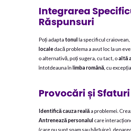
Integrarea Specific
Răspunsuri
Poți adapta
tonul
la specificul craiovean,
locale
dacă problema a avut loc la un eve
o alternativă, poți sugera, cu tact, o
altă 
întotdeauna în
limba română
, cu excepția
Provocări și Sfatur
Identifică cauza reală
a problemei. Cre
Antrenează personalul
care interacțion
(care nu sunt spam sau hărțuire), deoar