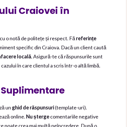
ului Craiovei în
 cu o notă de politețe și respect. Fă
referințe
niment specific din Craiova. Dacă un client caută
afacere locală
. Asigură-te că răspunsurile sunt
 cazului în care clientul a scris într-o altă limbă.
i Suplimentare
ază un
ghid de răspunsuri
(template-uri).
ează online.
Nu șterge
comentariile negative
ece poate crea mai multă neîncredere. După o