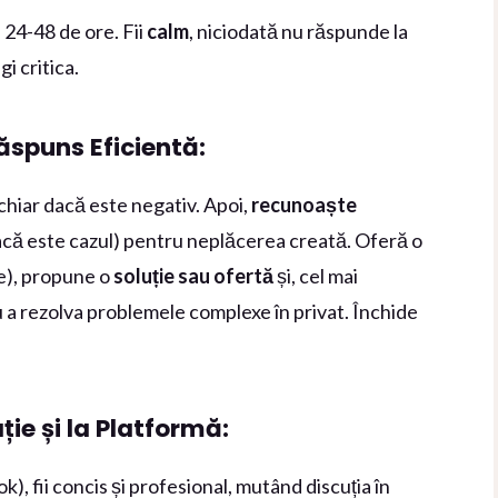
n 24-48 de ore. Fii
calm
, niciodată nu răspunde la
gi critica.
ăspuns Eficientă:
 chiar dacă este negativ. Apoi,
recunoaște
că este cazul) pentru neplăcerea creată. Oferă o
ve), propune o
soluție sau ofertă
și, cel mai
 a rezolva problemele complexe în privat. Închide
ie și la Platformă:
), fii concis și profesional, mutând discuția în