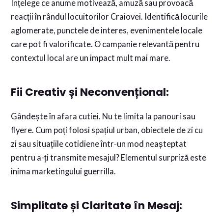
Înțelege ce anume motivează, amuză sau provoacă
reacții în rândul locuitorilor Craiovei. Identifică locurile
aglomerate, punctele de interes, evenimentele locale
care pot fi valorificate. O campanie relevantă pentru
contextul local are un impact mult mai mare.
Fii Creativ și Neconvențional:
Gândește în afara cutiei. Nu te limita la panouri sau
flyere. Cum poți folosi spațiul urban, obiectele de zi cu
zi sau situațiile cotidiene într-un mod neașteptat
pentru a-ți transmite mesajul? Elementul surpriză este
inima marketingului guerrilla.
Simplitate și Claritate în Mesaj: