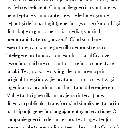
astfel
cost-eficient
. Campaniile guerrilla sunt adesea
neașteptate și amuzante, ceea ce le face ușor de
reținut și de împărtășit (generând „word-of-mouth” și
distribuție organică pe social media), sporind
memorabilitatea și „buzz-ul”
. Când sunt bine
executate, campaniile guerrilla demonstrează o
înțelegere profundă a contextului local al Craiovei,
rezonând mai bine cu locuitorii, creând o
conectare
locală
. Te ajută să te distingi de concurență prin
originalitate și inovație, arătând o latură creativă și
ingenioasă a brandului tău, facilitând
diferențierea
.
Multe tactici guerrilla încurajează interacțiunea
directă a publicului, transformând simpli spectatori în
participanți, generând
angajament și interacțiune
. O
campanie guerrilla de succes poate atrage atenția
presei locale (ziare, radio, site-uri de știri din Craiova),