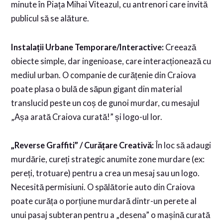
minute în Piața Mihai Viteazul, cu antrenori care invită
publicul să se alăture.
Instalații Urbane Temporare/Interactive:
Creează
obiecte simple, dar ingenioase, care interacționează cu
mediul urban. O companie de curățenie din Craiova
poate plasa o bulă de săpun gigant din material
translucid peste un coș de gunoi murdar, cu mesajul
„Așa arată Craiova curată!” și logo-ul lor.
„Reverse Graffiti” / Curățare Creativă:
În loc să adaugi
murdărie, cureți strategic anumite zone murdare (ex:
pereți, trotuare) pentru a crea un mesaj sau un logo.
Necesită permisiuni. O spălătorie auto din Craiova
poate curăța o porțiune murdară dintr-un perete al
unui pasaj subteran pentru a „desena” o mașină curată