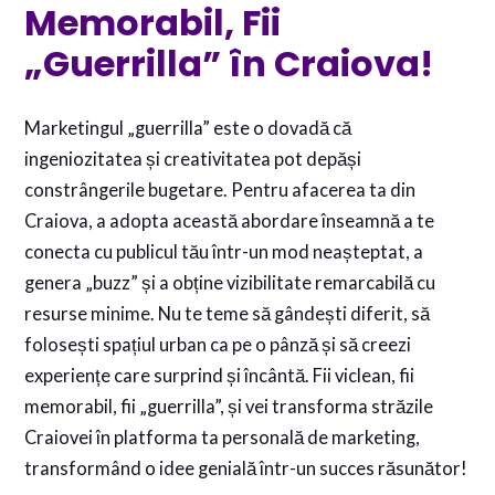
Memorabil, Fii
„Guerrilla” în Craiova!
Marketingul „guerrilla” este o dovadă că
ingeniozitatea și creativitatea pot depăși
constrângerile bugetare. Pentru afacerea ta din
Craiova, a adopta această abordare înseamnă a te
conecta cu publicul tău într-un mod neașteptat, a
genera „buzz” și a obține vizibilitate remarcabilă cu
resurse minime. Nu te teme să gândești diferit, să
folosești spațiul urban ca pe o pânză și să creezi
experiențe care surprind și încântă. Fii viclean, fii
memorabil, fii „guerrilla”, și vei transforma străzile
Craiovei în platforma ta personală de marketing,
transformând o idee genială într-un succes răsunător!