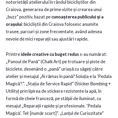
notorietății atelierului în rândul bicicliștilor din
Craiova, generarea de prime vizite și crearea unui
„buzz” pozitiv, bazat pe
cunoașterea publicului și a
orașului
: bicicliștii din Craiova folosesc anumite
trasee, parcuri și zone frecventate, având adesea
nevoie de mici reparații sau ajustări rapide.
Printre
ideile creative cu buget redus
s-au numărat:
„Panoul de Pană” (Chalk Art) pe trotuare și piste de
biciclete, desenând o „pană” uriașă cu săgeți către
atelier și mesajul „Ai rămas în pană? Soluția e la ‘Pedala
Magică’!”. „Stația de Service Rapid” (Sticker Bombing +
Utility) prin lipirea de stickere rezistente la apă, în
formă de cheie franceză, pe stâlpii de iluminat, cu
mesajul „Reparații rapide și profesionale. ‘Pedala
Magică’. Tel: [număr scurt]”. „Lanțul de Curiozitate”