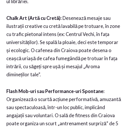
ul librăriei.
Chalk Art (Artă cu Cretă):
Desenează mesaje sau
ilustrații creative cu cretă lavabilă pe trotuare, în zone
cu trafic pietonal intens (ex: Centrul Vechi, în fața
universităților). Se spală la ploaie, deci este temporar
și ecologic. O cafenea din Craiova poate desena o
ceașcă uriașă de cafea fumegândă pe trotuar în fața
intrării, cu săgeți spre ușă și mesajul „Aroma
dimineților tale”.
Flash Mob-uri sau Performance-uri Spontane:
Organizează o scurtă acțiune performativă, amuzantă
sau spectaculoasă, într-un loc public, implicând
angajații sau voluntari. O sală de fitness din Craiova
poate organiza un scurt „antrenament surpriză” de 5