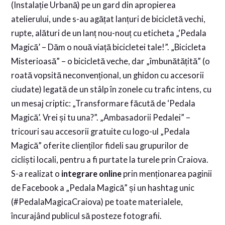
(Instalație Urbană) pe un gard din apropierea
atelierului, unde s-au agățat lanțuri de bicicletă vechi,
rupte, alături de un lanț nou-nouț cu eticheta „‘Pedala
Magică’ – Dăm o nouă viață bicicletei tale!”. „Bicicleta
Misterioasă” – o bicicletă veche, dar „îmbunătățită” (o
roată vopsită neconvențional, un ghidon cu accesorii
ciudate) legată de un stâlp în zonele cu trafic intens, cu
un mesaj criptic: „Transformare făcută de ‘Pedala
Magică’. Vrei și tu una?”. „Ambasadorii Pedalei” –
tricouri sau accesorii gratuite cu logo-ul „Pedala
Magică” oferite clienților fideli sau grupurilor de
cicliști locali, pentru a fi purtate la turele prin Craiova.
S-a realizat o
integrare online
prin menționarea paginii
de Facebook a „Pedala Magică” și un hashtag unic
(#PedalaMagicaCraiova) pe toate materialele,
încurajând publicul să posteze fotografii.