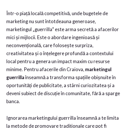
Într-o piață locală competitivă, unde bugetele de
marketing nu sunt întotdeauna generoase,
marketingul „guerrilla” este arma secretă a afacerilor
mici și mijlocii. Este o abordare ingenioasă și
neconvențională, care folosește surpriza,
creativitatea și o înțelegere profundă a contextului
local pentru a genera un impact maxim cu resurse
minime. Pentru afacerile din Craiova,
marketingul
guerrilla
înseamnă a transforma spațiile obișnuite în
oportunități de publicitate, a stârni curiozitatea și a
deveni subiect de discuție în comunitate, fără a sparge
banca.
Ignorarea marketingului guerrilla înseamnă a te limita
la metode de promovare tradiționale care pot fi