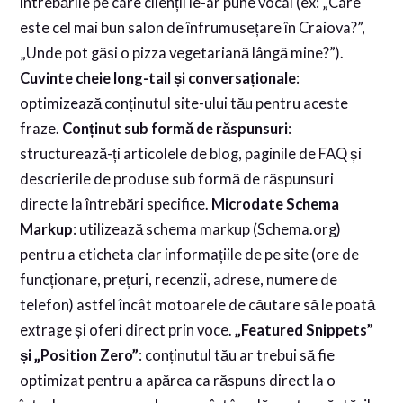
întrebările pe care clienții le-ar pune vocal (ex: „Care
este cel mai bun salon de înfrumusețare în Craiova?”,
„Unde pot găsi o pizza vegetariană lângă mine?”).
Cuvinte cheie long-tail și conversaționale
:
optimizează conținutul site-ului tău pentru aceste
fraze.
Conținut sub formă de răspunsuri
:
structurează-ți articolele de blog, paginile de FAQ și
descrierile de produse sub formă de răspunsuri
directe la întrebări specifice.
Microdate Schema
Markup
: utilizează schema markup (Schema.org)
pentru a eticheta clar informațiile de pe site (ore de
funcționare, prețuri, recenzii, adrese, numere de
telefon) astfel încât motoarele de căutare să le poată
extrage și oferi direct prin voce.
„Featured Snippets”
și „Position Zero”
: conținutul tău ar trebui să fie
optimizat pentru a apărea ca răspuns direct la o