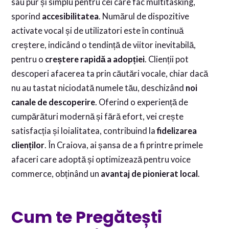
sau pur și simplu pentru cei care fac multitasking,
sporind
accesibilitatea
. Numărul de dispozitive
activate vocal și de utilizatori este în continuă
creștere, indicând o tendință de viitor inevitabilă,
pentru o
creștere rapidă a adopției
. Clienții pot
descoperi afacerea ta prin căutări vocale, chiar dacă
nu au tastat niciodată numele tău, deschizând
noi
canale de descoperire
. Oferind o experiență de
cumpărături modernă și fără efort, vei crește
satisfacția și loialitatea, contribuind la
fidelizarea
clienților
. În Craiova, ai șansa de a fi printre primele
afaceri care adoptă și optimizează pentru voice
commerce, obținând un
avantaj de pionierat local
.
Cum te Pregătești