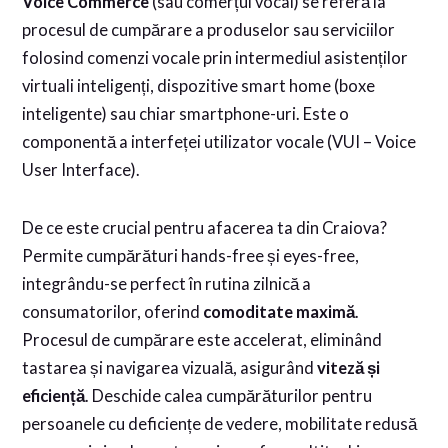
Voice Commerce
(sau comerțul vocal) se referă la
procesul de cumpărare a produselor sau serviciilor
folosind comenzi vocale prin intermediul asistenților
virtuali inteligenți, dispozitive smart home (boxe
inteligente) sau chiar smartphone-uri. Este o
componentă a interfeței utilizator vocale (VUI – Voice
User Interface).
De ce este crucial pentru afacerea ta din Craiova?
Permite cumpărături hands-free și eyes-free,
integrându-se perfect în rutina zilnică a
consumatorilor, oferind
comoditate maximă
.
Procesul de cumpărare este accelerat, eliminând
tastarea și navigarea vizuală, asigurând
viteză și
eficiență
. Deschide calea cumpărăturilor pentru
persoanele cu deficiențe de vedere, mobilitate redusă