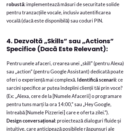
robustă
: implementează măsuri de securitate solide
pentru tranzacțiile vocale, inclusiv autentificarea
vocală (dacă este disponibilă) sau coduri PIN.
4. Dezvoltă „Skills” sau „Actions”
Specifice (Dacă Este Relevant):
Pentru unele afaceri, crearea unei „skill” (pentru Alexa)
sau „action” (pentru Google Assistant) dedicată poate
oferi o experiență mai complexă.
Identifică scenarii
: ce
sarcini specifice ar putea îndeplini clienții tăi prin voce?
(Ex: „Alexa, cere de la [Numele Afacerii] o programare
pentru tuns marți la ora 14:00,” sau „Hey Google,
întreabă [Numele Pizzeriei] care e oferta zilei.”).
Design conversațional
: proiectează dialoguri fluide și
intuitive, care anticipează posibilele răspunsuri ale