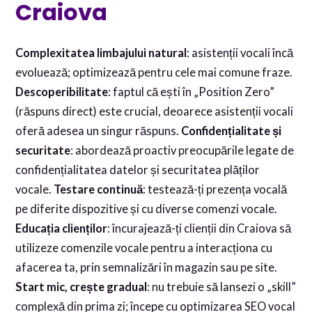
Craiova
Complexitatea limbajului natural
: asistenții vocali încă
evoluează; optimizează pentru cele mai comune fraze.
Descoperibilitate
: faptul că ești în „Position Zero”
(răspuns direct) este crucial, deoarece asistenții vocali
oferă adesea un singur răspuns.
Confidențialitate și
securitate
: abordează proactiv preocupările legate de
confidențialitatea datelor și securitatea plăților
vocale.
Testare continuă
: testează-ți prezența vocală
pe diferite dispozitive și cu diverse comenzi vocale.
Educația clienților
: încurajează-ți clienții din Craiova să
utilizeze comenzile vocale pentru a interacționa cu
afacerea ta, prin semnalizări în magazin sau pe site.
Start mic, crește gradual
: nu trebuie să lansezi o „skill”
complexă din prima zi; începe cu optimizarea SEO vocal