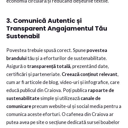
economia circulară și reducând deșeurile textile.
3. Comunică Autentic și
Transparent Angajamentul Tău
Sustenabil
Povestea trebuie spusă corect. Spune
povestea
brandului
tău și a eforturilor de sustenabilitate.
Asigură o
transparență totală
, prezentând date,
certificări și parteneriate.
Creează conținut relevant
,
cum ar fi articole de blog, video-uri și infografice, care
educă publicul din Craiova. Poți publica
rapoarte de
sustenabilitate
simple și utilizează
canale de
comunicare
precum website-ul și social media pentru a
comunica aceste eforturi. O cafenea din Craiova ar
putea avea pe site o secțiune dedicată sursei boabelor