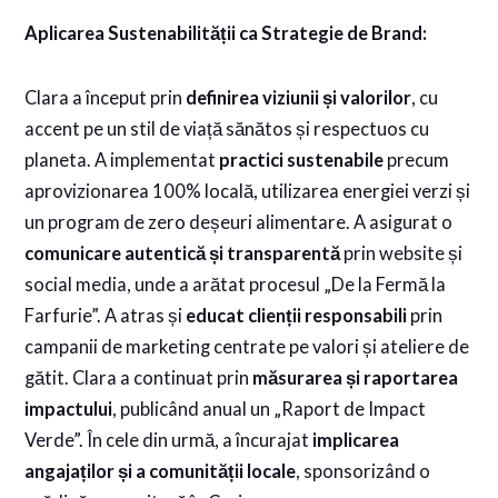
Aplicarea Sustenabilității ca Strategie de Brand:
Clara a început prin
definirea viziunii și valorilor
, cu
accent pe un stil de viață sănătos și respectuos cu
planeta. A implementat
practici sustenabile
precum
aprovizionarea 100% locală, utilizarea energiei verzi și
un program de zero deșeuri alimentare. A asigurat o
comunicare autentică și transparentă
prin website și
social media, unde a arătat procesul „De la Fermă la
Farfurie”. A atras și
educat clienții responsabili
prin
campanii de marketing centrate pe valori și ateliere de
gătit. Clara a continuat prin
măsurarea și raportarea
impactului
, publicând anual un „Raport de Impact
Verde”. În cele din urmă, a încurajat
implicarea
angajaților și a comunității locale
, sponsorizând o