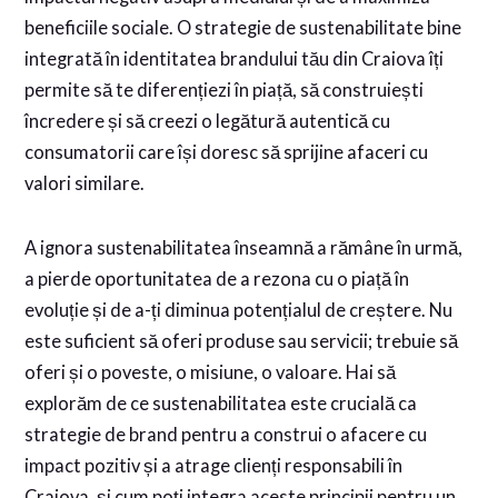
beneficiile sociale. O strategie de sustenabilitate bine
integrată în identitatea brandului tău din Craiova îți
permite să te diferențiezi în piață, să construiești
încredere și să creezi o legătură autentică cu
consumatorii care își doresc să sprijine afaceri cu
valori similare.
A ignora sustenabilitatea înseamnă a rămâne în urmă,
a pierde oportunitatea de a rezona cu o piață în
evoluție și de a-ți diminua potențialul de creștere. Nu
este suficient să oferi produse sau servicii; trebuie să
oferi și o poveste, o misiune, o valoare. Hai să
explorăm de ce sustenabilitatea este crucială ca
strategie de brand pentru a construi o afacere cu
impact pozitiv și a atrage clienți responsabili în
Craiova, și cum poți integra aceste principii pentru un