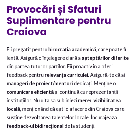
Provocări și Sfaturi
Suplimentare pentru
Craiova
Fii pregătit pentru
birocrația academică
, care poate fi
lentă. Asigură o înțelegere clară a
așteptărilor diferite
din partea tuturor părților. Fii proactiv în a oferi
feedback pentru
relevanța curriculei
. Asigură-te că ai
manageri de proiect/mentori
dedicați. Menține o
comunicare eficientă
și continuă cu reprezentanții
instituțiilor. Nu uita să subliniezi mereu
vizibilitatea
locală
, menționând că ești o afacere din Craiova care
susține dezvoltarea talentelor locale. Încurajează
feedback-ul bidirecțional
de la studenți.