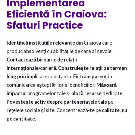
Implementarea
Eficientă în Craiova:
Sfaturi Practice
Identifică instituțiile relevante
din Craiova care
produc absolvenți cu abilitățile de care ai nevoie.
Contactează birourile de relații
internaționale/carieră
.
Construiește relații pe termen
lung
prin implicare constantă. Fii
transparent
în
comunicarea așteptărilor și beneficiilor.
Măsoară
impactul
programelor tale și
alocă resurse
dedicate.
Povestește activ despre parteneriatele tale
pe
rețelele sociale și site. Concentrează-te pe
calitate, nu
pe cantitate
.