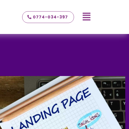

0774-034-397