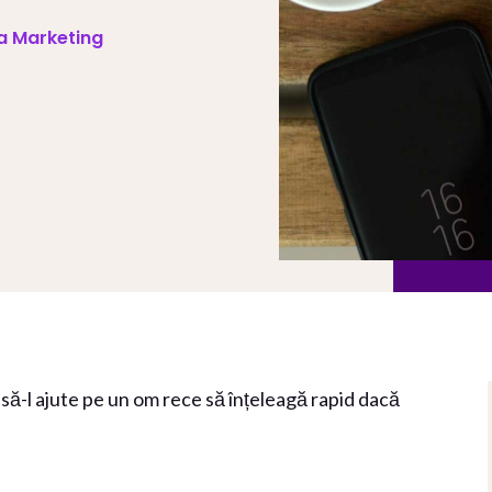
va Marketing
 să-l ajute pe un om rece să înțeleagă rapid dacă