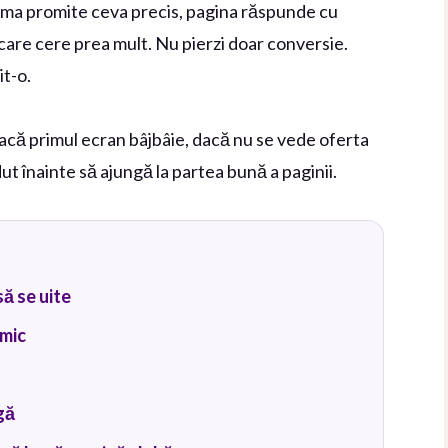
lama promite ceva precis, pagina răspunde cu
 care cere prea mult. Nu pierzi doar conversie.
it-o.
acă primul ecran bâjbâie, dacă nu se vede oferta
ut înainte să ajungă la partea bună a paginii.
să se uite
imic
gă