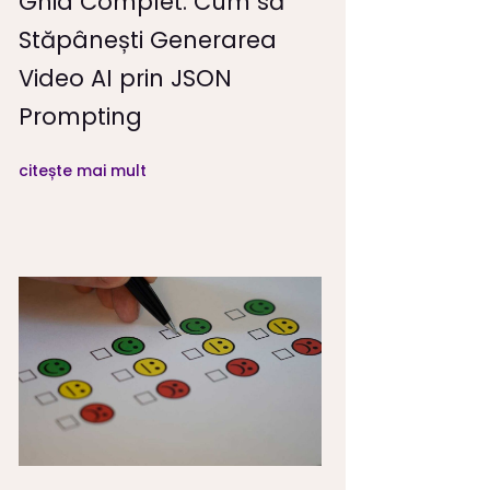
Ghid Complet: Cum să
Stăpânești Generarea
Video AI prin JSON
Prompting
citește mai mult