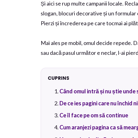
Și aici se rup multe campanii locale. Rec
slogan, blocuri decorative și un formular
Pierzi și încrederea pe care tocmai ai plăt
Mai ales pe mobil, omul decide repede. D
sau dacă pasul următor e neclar, l-ai pierd
CUPRINS
Când omul intră și nu știe unde 
De ce ies pagini care nu închid n
Ce îl face pe om să continue
Cum aranjezi pagina ca să mear