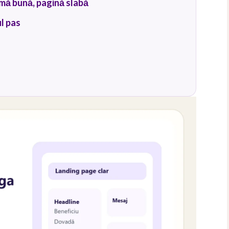
amă bună, pagină slabă
ul pas