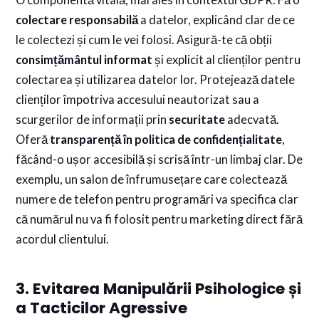
O componentă vitală, mai ales în contextul GDPR. Fă o
colectare responsabilă
a datelor, explicând clar de ce
le colectezi și cum le vei folosi. Asigură-te că obții
consimțământul informat
și explicit al clienților pentru
colectarea și utilizarea datelor lor. Protejează datele
clienților împotriva accesului neautorizat sau a
scurgerilor de informații prin
securitate
adecvată.
Oferă
transparență în politica de confidențialitate
,
făcând-o ușor accesibilă și scrisă într-un limbaj clar. De
exemplu, un salon de înfrumusețare care colectează
numere de telefon pentru programări va specifica clar
că numărul nu va fi folosit pentru marketing direct fără
acordul clientului.
3. Evitarea Manipulării Psihologice și
a Tacticilor Agressive