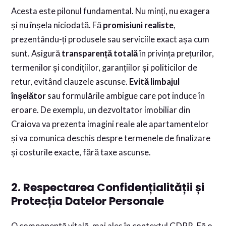
Acesta este pilonul fundamental. Nu minți, nu exagera
și nu înșela niciodată. Fă
promisiuni realiste
,
prezentându-ți produsele sau serviciile exact așa cum
sunt. Asigură
transparență totală
în privința prețurilor,
termenilor și condițiilor, garanțiilor și politicilor de
retur, evitând clauzele ascunse.
Evită limbajul
înșelător
sau formulările ambigue care pot induce în
eroare. De exemplu, un dezvoltator imobiliar din
Craiova va prezenta imagini reale ale apartamentelor
și va comunica deschis despre termenele de finalizare
și costurile exacte, fără taxe ascunse.
2. Respectarea Confidențialității și
Protecția Datelor Personale