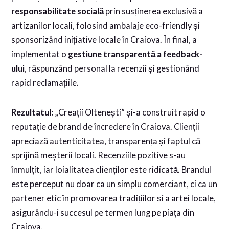
responsabilitate socială
prin susținerea exclusivă a
artizanilor locali, folosind ambalaje eco-friendly și
sponsorizând inițiative locale în Craiova. În final, a
implementat o
gestiune transparentă a feedback-
ului
, răspunzând personal la recenzii și gestionând
rapid reclamațiile.
Rezultatul:
„Creații Oltenești” și-a construit rapid o
reputație de brand de încredere în Craiova. Clienții
apreciază autenticitatea, transparența și faptul că
sprijină meșterii locali. Recenziile pozitive s-au
înmulțit, iar loialitatea clienților este ridicată. Brandul
este perceput nu doar ca un simplu comerciant, ci ca un
partener etic în promovarea tradițiilor și a artei locale,
asigurându-i succesul pe termen lung pe piața din
Craiova.