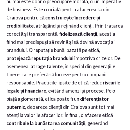
nu mai este doar o preocupare morală, ci un imperativ
de business. Este crucială pentru afacerea ta din
Craiova pentru că
construiește încredere și
credibilitate
, atrăgând și reținând clienți. Prin tratarea
corectă și transparentă,
fidelizează clienții
, aceștia
fiind mai predispuși să revină și să devină avocați ai
brandului. O reputație bună, bazată pe etică,
protejează reputația brandului
împotriva crizelor. De
asemenea,
atrage talente
, în special din generațiile
tinere, care preferă să lucreze pentru companii
responsabile. Practicile lipsite de etică reduc
riscurile
legale și financiare
, evitând amenzi și procese. Pe o
piață aglomerată, etica poate fi un
diferențiator
puternic
, deoarece clienții din Craiova sunt tot mai
atenți la valorile afacerilor. În final, o afacere etică
contribuie la bunăstarea comunității
, generând