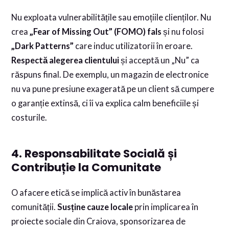
Nu exploata vulnerabilitățile sau emoțiile clienților. Nu
crea
„Fear of Missing Out” (FOMO) fals
și nu folosi
„Dark Patterns”
care induc utilizatorii în eroare.
Respectă alegerea clientului
și acceptă un „Nu” ca
răspuns final. De exemplu, un magazin de electronice
nu va pune presiune exagerată pe un client să cumpere
o garanție extinsă, ci îi va explica calm beneficiile și
costurile.
4. Responsabilitate Socială și
Contribuție la Comunitate
O afacere etică se implică activ în bunăstarea
comunității.
Susține cauze locale
prin implicarea în
proiecte sociale din Craiova, sponsorizarea de