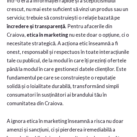
Într-o eră a informației rapide și a scepticismului
crescut, nu mai este suficient să vinzi un produs sau un
serviciu; trebuie să construiești o relație bazată pe
încredere și transparență
. Pentru afacerile din
Craiova,
etica în marketing
nu este doar o opțiune, ci o
necesitate strategică. A acționa etic înseamnă a fi
onest, responsabil și respectuos în toate interacțiunile
tale cu publicul, de la modul în care îți prezinți ofertele
până la modul în care gestionezi datele clienților. Este
fundamentul pe care se construiește o reputație
solidă și o loialitate durabilă, transformând simpli
consumatori în susținători ai brandului tău în
comunitatea din Craiova.
A ignora etica în marketing înseamnă a risca nu doar
amenzi și sancțiuni, ci și pierderea iremediabilă a