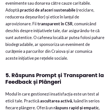
evenimente sau donarea către cauze caritabile.
Adoptă
practici de afaceri sustenabile
(reciclare,
reducerea deșeurilor) și etice în lanțul de
aprovizionare. Fii
transparent în CSR
, comunicând
deschis despre inițiativele tale, dar asigurându-te că
sunt autentice. O cafenea locală ar putea folosi pahare
biodegradabile, ar sponsoriza un eveniment de
curățenie a parcurilor din Craiova și ar comunica
aceste inițiative pe rețelele sociale.
5. Răspuns Prompt și Transparent la
Feedback și Plângeri
Modul în care gestionezi insatisfacția este un test al
eticii tale. Practică
ascultarea activă
, luând în serios
fiecare plângere. Oferă un
răspuns rapid și empatic
,