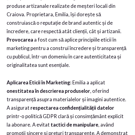
produse artizanale realizate de meșteri locali din
Craiova. Proprietara, Emilia, își dorește să
construiască o reputație de brand autentic și de
încredere, care respectă atât clienții, cât și artizanii.
Provocarea
a fost cum să aplice principiile eticii în
marketing pentru a construi încredere și transparență
cu publicul, într-un domeniu în care autenticitatea și
originalitatea sunt esențiale.
Aplicarea Eticii în Marketing:
Emilia a aplicat
onestitatea în descrierea produselor
, oferind
transparență asupra materialelor și imagini autentice.
A asigurat
respectarea confidențialității datelor
printr-o politică GDPR clară și consimțământ explicit
la abonare. A evitat
tactici de manipulare
, având
promoții sincere și prețuri transparente. A demonstrat