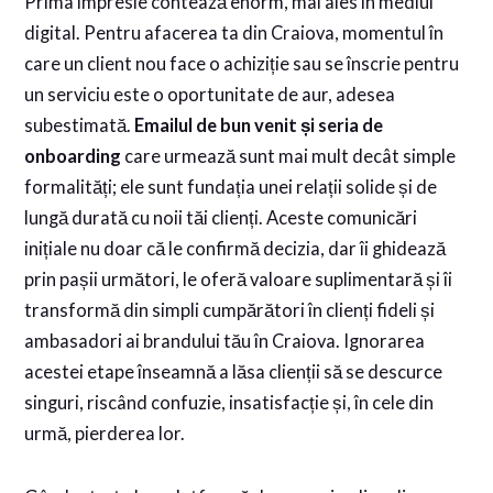
Prima impresie contează enorm, mai ales în mediul
digital. Pentru afacerea ta din Craiova, momentul în
care un client nou face o achiziție sau se înscrie pentru
un serviciu este o oportunitate de aur, adesea
subestimată.
Emailul de bun venit și seria de
onboarding
care urmează sunt mai mult decât simple
formalități; ele sunt fundația unei relații solide și de
lungă durată cu noii tăi clienți. Aceste comunicări
inițiale nu doar că le confirmă decizia, dar îi ghidează
prin pașii următori, le oferă valoare suplimentară și îi
transformă din simpli cumpărători în clienți fideli și
ambasadori ai brandului tău în Craiova. Ignorarea
acestei etape înseamnă a lăsa clienții să se descurce
singuri, riscând confuzie, insatisfacție și, în cele din
urmă, pierderea lor.