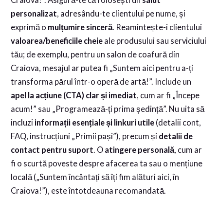
personalizat
, adresându-te clientului pe nume, și
exprimă o
mulțumire sinceră
. Reamintește-i clientului
valoarea/beneficiile cheie
ale produsului sau serviciului
tău; de exemplu, pentru un salon de coafură din
Craiova, mesajul ar putea fi „Suntem aici pentru a-ți
transforma părul într-o operă de artă!”. Include un
apel la acțiune (CTA) clar și imediat
, cum ar fi „Începe
acum!” sau „Programează-ți prima ședință”. Nu uita să
incluzi
informații esențiale și linkuri utile
(detalii cont,
FAQ, instrucțiuni „Primii pași”), precum și
detalii de
contact pentru suport
. O
atingere personală
, cum ar
fi o scurtă poveste despre afacerea ta sau o mențiune
locală („Suntem încântați să îți fim alături aici, în
Craiova!”), este întotdeauna recomandată.