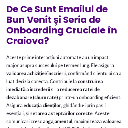
De Ce Sunt Emailul de
Bun Venit și Seria de
Onboarding Cruciale în
Craiova?
Aceste prime interacțiuni automate au un impact
major asupra succesului pe termen lung. Ele asigură
validarea achiziției/înscrierii
, confirmând clientului că a
luat decizia corectă. Contribuie la
construirea
imediată a încrederii
și la
reducerea ratei de
dezabonare (churn rate)
printr-un onboarding eficient.
Asigură
educația clienților
, ghidându-i prin pașii
esențiali, și
setarea așteptărilor corecte
. Aceste
comunicări cresc
angajamentul
, maximizează
valoarea