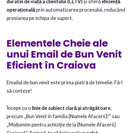
duratei de viață a clientului (CLTV)
și oferă
eficiență
operațională
prin automatizarea procesului, reducând
presiunea pe echipa de suport.
Elementele Cheie ale
unui Email de Bun Venit
Eficient în Craiova
Emailul de bun venit este prima piatră de temelie. Fă-l
să conteze!
Începe cu o
linie de subiect clară și atrăgătoare
,
precum „Bun Venit în familia [Numele Afacerii]!” sau
„Mulțumim pentru achiziție de la [Numele Afacerii]
Craiova!”. Asigură-te că folosești un
salut