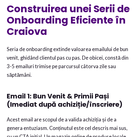
Construirea unei Serii de
Onboarding Eficiente în
Craiova
Seria de onboarding extinde valoarea emailului de bun
venit, ghidând clientul pas cu pas. De obicei, constă din
3-5 emailuri trimise pe parcursul câtorva zile sau
săptămâni.
Email 1: Bun Venit & Primii Pași
(Imediat după achiziție/înscriere)
Acest email are scopul de a valida achiziția și de a
genera entuziasm. Conținutul este cel descris mai sus,
cu un CTA inițial. Un magazin online de produse locale