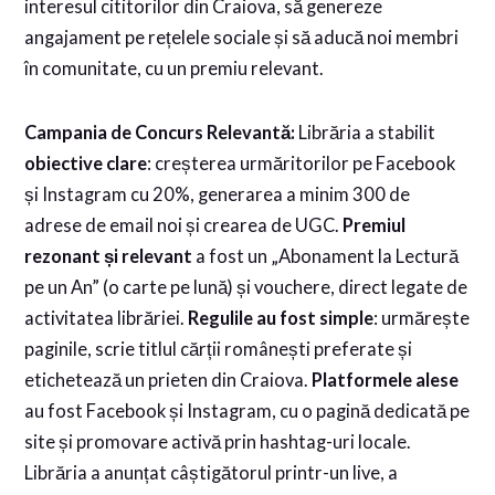
interesul cititorilor din Craiova, să genereze
angajament pe rețelele sociale și să aducă noi membri
în comunitate, cu un premiu relevant.
Campania de Concurs Relevantă:
Librăria a stabilit
obiective clare
: creșterea urmăritorilor pe Facebook
și Instagram cu 20%, generarea a minim 300 de
adrese de email noi și crearea de UGC.
Premiul
rezonant și relevant
a fost un „Abonament la Lectură
pe un An” (o carte pe lună) și vouchere, direct legate de
activitatea librăriei.
Regulile au fost simple
: urmărește
paginile, scrie titlul cărții românești preferate și
etichetează un prieten din Craiova.
Platformele alese
au fost Facebook și Instagram, cu o pagină dedicată pe
site și promovare activă prin hashtag-uri locale.
Librăria a anunțat câștigătorul printr-un live, a