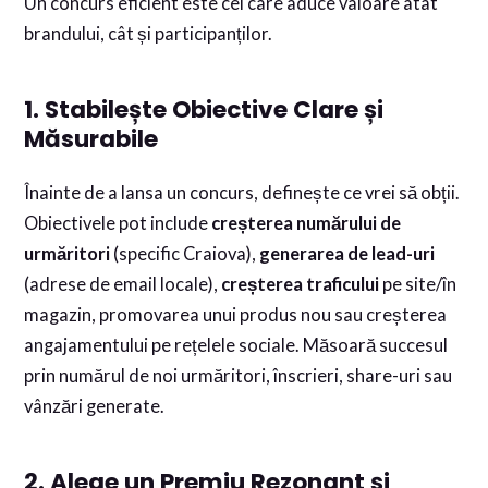
Un concurs eficient este cel care aduce valoare atât
brandului, cât și participanților.
1. Stabilește Obiective Clare și
Măsurabile
Înainte de a lansa un concurs, definește ce vrei să obții.
Obiectivele pot include
creșterea numărului de
urmăritori
(specific Craiova),
generarea de lead-uri
(adrese de email locale),
creșterea traficului
pe site/în
magazin, promovarea unui produs nou sau creșterea
angajamentului pe rețelele sociale. Măsoară succesul
prin numărul de noi urmăritori, înscrieri, share-uri sau
vânzări generate.
2. Alege un Premiu Rezonant și