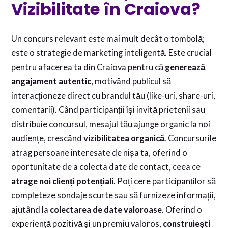
Vizibilitate în Craiova?
Un concurs relevant este mai mult decât o tombolă;
este o strategie de marketing inteligentă. Este crucial
pentru afacerea ta din Craiova pentru că
generează
angajament autentic
, motivând publicul să
interacționeze direct cu brandul tău (like-uri, share-uri,
comentarii). Când participanții își invită prietenii sau
distribuie concursul, mesajul tău ajunge organic la noi
audiențe, crescând
vizibilitatea organică
. Concursurile
atrag persoane interesate de nișa ta, oferind o
oportunitate de a colecta date de contact, ceea ce
atrage noi clienți potențiali
. Poți cere participanților să
completeze sondaje scurte sau să furnizeze informații,
ajutând la
colectarea de date valoroase
. Oferind o
experiență pozitivă și un premiu valoros,
construiești