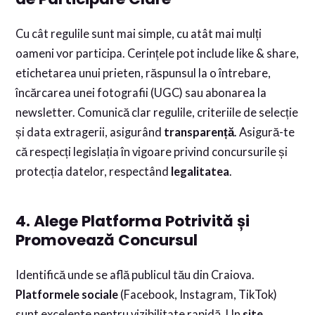
Cu cât regulile sunt mai simple, cu atât mai mulți
oameni vor participa. Cerințele pot include like & share,
etichetarea unui prieten, răspunsul la o întrebare,
încărcarea unei fotografii (UGC) sau abonarea la
newsletter. Comunică clar regulile, criteriile de selecție
și data extragerii, asigurând
transparență
. Asigură-te
că respecți legislația în vigoare privind concursurile și
protecția datelor, respectând
legalitatea
.
4. Alege Platforma Potrivită și
Promovează Concursul
Identifică unde se află publicul tău din Craiova.
Platformele sociale
(Facebook, Instagram, TikTok)
sunt excelente pentru vizibilitate rapidă. Un
site