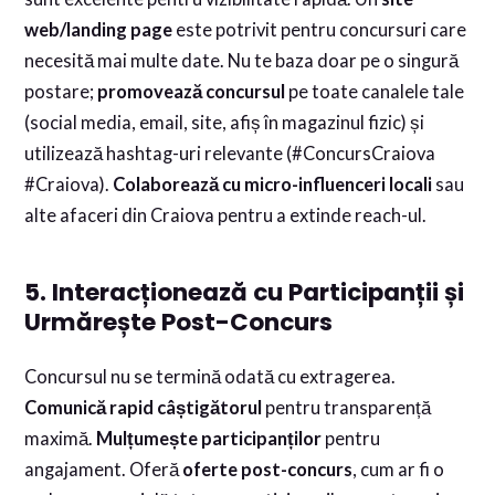
web/landing page
este potrivit pentru concursuri care
necesită mai multe date. Nu te baza doar pe o singură
postare;
promovează concursul
pe toate canalele tale
(social media, email, site, afiș în magazinul fizic) și
utilizează hashtag-uri relevante (#ConcursCraiova
#Craiova).
Colaborează cu micro-influenceri locali
sau
alte afaceri din Craiova pentru a extinde reach-ul.
5. Interacționează cu Participanții și
Urmărește Post-Concurs
Concursul nu se termină odată cu extragerea.
Comunică rapid câștigătorul
pentru transparență
maximă.
Mulțumește participanților
pentru
angajament. Oferă
oferte post-concurs
, cum ar fi o