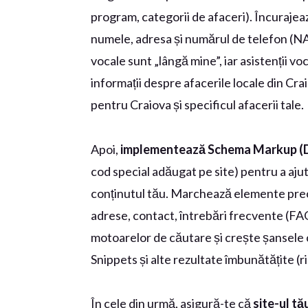
program, categorii de afaceri). Încurajeaz
numele, adresa și numărul de telefon (NA
vocale sunt „lângă mine”, iar asistenții v
informații despre afacerile locale din Cra
pentru Craiova și specificul afacerii tale.
Apoi,
implementează Schema Markup (D
cod special adăugat pe site) pentru a aju
conținutul tău. Marchează elemente prec
adrese, contact, întrebări frecvente (
motoarelor de căutare și crește șansele ca
Snippets și alte rezultate îmbunătățite (r
În cele din urmă, asigură-te că
site-ul tă