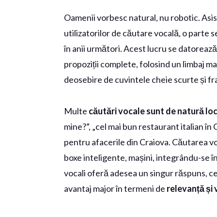
Oamenii vorbesc natural, nu robotic. Asi
utilizatorilor de căutare vocală, o parte 
în anii următori. Acest lucru se datoreaz
propoziții complete, folosind un limbaj ma
deosebire de cuvintele cheie scurte și fr
Multe
căutări vocale sunt de natură lo
mine?”, „cel mai bun restaurant italian î
pentru afacerile din Craiova. Căutarea voc
boxe inteligente, mașini, integrându-se în 
vocali oferă adesea un singur răspuns, cel 
avantaj major în termeni de
relevanță și 