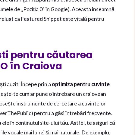
umele de „Poziția 0” în Google). Aceasta înseamnă
preluat ca Featured Snippet este vitală pentru
ti pentru căutarea
SEO în Craiova
ti auzit. Începe prin a
optimiza pentru cuvinte
dește-te cum ar pune o întrebare un craiovean
olosește instrumente de cercetare a cuvintelor
erThePublic) pentru a găsi întrebări frecvente.
ele în conținutul site-ului tău. Astfel, te asiguri că
ile vocale mai lungi și mai naturale. De exemplu,