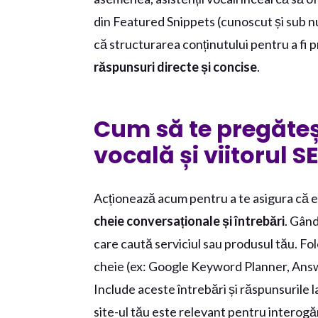
din Featured Snippets (cunoscut și sub n
că structurarea conținutului pentru a fi 
răspunsuri directe și concise
.
Cum să te pregăteș
vocală și viitorul 
Acționează acum pentru a te asigura că eș
cheie conversaționale și întrebări
. Gân
care caută serviciul sau produsul tău. F
cheie (ex: Google Keyword Planner, Answ
Include aceste întrebări și răspunsurile la 
site-ul tău este relevant pentru interogăr