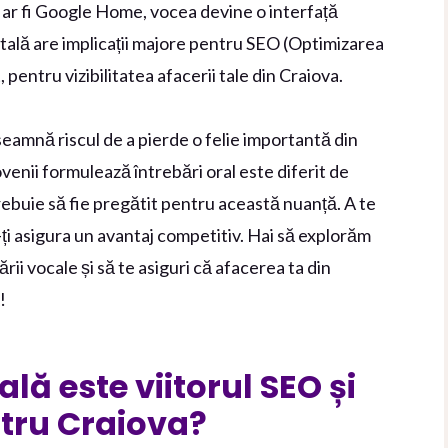
 ar fi Google Home, vocea devine o interfață
ală are implicații majore pentru SEO (Optimizarea
pentru vizibilitatea afacerii tale din Craiova.
eamnă riscul de a pierde o felie importantă din
ovenii formulează întrebări oral este diferit de
 trebuie să fie pregătit pentru această nuanță. A te
-ți asigura un avantaj competitiv. Hai să explorăm
rii vocale și să te asiguri că afacerea ta din
!
lă este viitorul SEO și
tru Craiova?