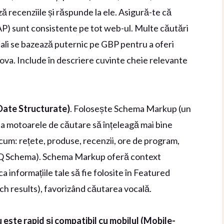
ă recenziile și răspunde la ele. Asigură-te că
P) sunt consistente pe tot web-ul. Multe căutări
ocali se bazează puternic pe GBP pentru a oferi
iova. Include în descriere cuvinte cheie relevante
ate Structurate)
. Folosește Schema Markup (un
ta motoarele de căutare să înțeleagă mai bine
um: rețete, produse, recenzii, ore de program,
FAQ Schema). Schema Markup oferă context
 informațiile tale să fie folosite în Featured
ich results), favorizând căutarea vocală.
u este rapid și compatibil cu mobilul (Mobile-