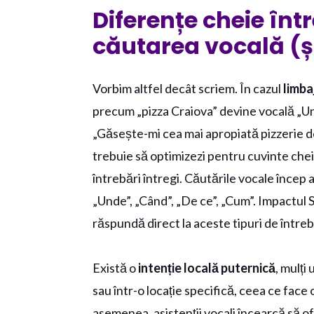
Diferențe cheie înt
căutarea vocală (ș
Vorbim altfel decât scriem. În cazul
limba
precum „pizza Craiova” devine vocală „Un
„Găsește-mi cea mai apropiată pizzerie d
trebuie să optimizezi pentru cuvinte chei
întrebări întregi. Căutările vocale încep
„Unde”, „Când”, „De ce”, „Cum”. Impactul S
răspundă direct la aceste tipuri de întreb
Există o
intenție locală puternică
, mulți
sau într-o locație specifică, ceea ce face
asemenea, asistenții vocali încearcă să o