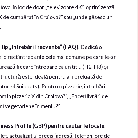
ova, în loc de doar „televizoare 4K”, optimizează
4K de cumpărat în Craiova?” sau „unde găsesc un
.
 tip „Întrebări Frecvente” (FAQ)
. Dedică o
 direct întrebările cele mai comune pe care le-ar
urează fiecare întrebare ca un titlu (H2, H3) și
tructură este ideală pentru a fi preluată de
eatured Snippets). Pentru o pizzerie, întrebări
m la pizzeria X din Craiova?”, „Faceți livrări de
iuni vegetariene în meniu?”.
ness Profile (GBP) pentru căutările locale
.
t, actualizat și precis (adresă, telefon, ore de