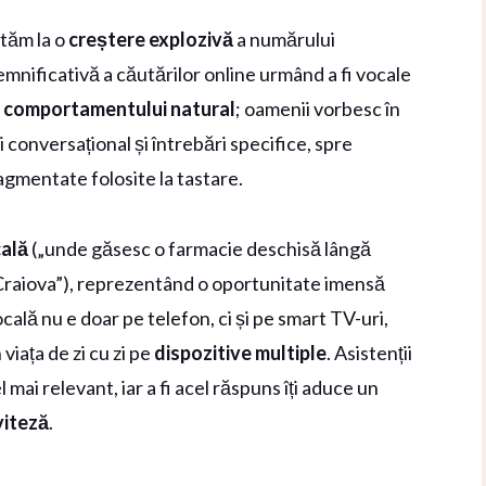
stăm la o
creștere explozivă
a numărului
semnificativă a căutărilor online urmând a fi vocale
ă
comportamentului natural
; oamenii vorbesc în
i conversațional și întrebări specifice, spre
agmentate folosite la tastare.
cală
(„unde găsesc o farmacie deschisă lângă
n Craiova”), reprezentând o oportunitate imensă
ală nu e doar pe telefon, ci și pe smart TV-uri,
viața de zi cu zi pe
dispozitive multiple
. Asistenții
mai relevant, iar a fi acel răspuns îți aduce un
viteză
.