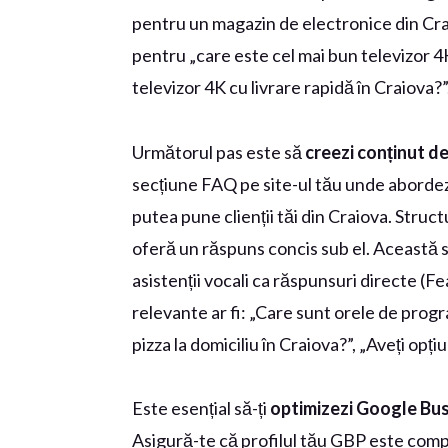
pentru un magazin de electronice din Crai
pentru „care este cel mai bun televizor 
televizor 4K cu livrare rapidă în Craiova?”
Următorul pas este să
creezi conținut de
secțiune FAQ pe site-ul tău unde abordezi
putea pune clienții tăi din Craiova. Struct
oferă un răspuns concis sub el. Această s
asistenții vocali ca răspunsuri directe (F
relevante ar fi: „Care sunt orele de progra
pizza la domiciliu în Craiova?”, „Aveți opț
Este esențial să-ți
optimizezi Google Busi
Asigură-te că profilul tău GBP este comple