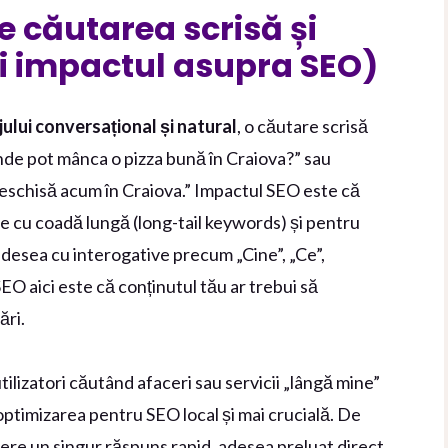
re căutarea scrisă și
i impactul asupra SEO)
jului conversațional și natural
, o căutare scrisă
de pot mânca o pizza bună în Craiova?” sau
eschisă acum în Craiova.” Impactul SEO este că
e cu coadă lungă (long-tail keywords) și pentru
 adesea cu interogative precum „Cine”, „Ce”,
EO aici este că conținutul tău ar trebui să
ări.
 utilizatori căutând afaceri sau servicii „lângă mine”
 optimizarea pentru SEO local și mai crucială. De
fere un singur răspuns rapid, adesea preluat direct