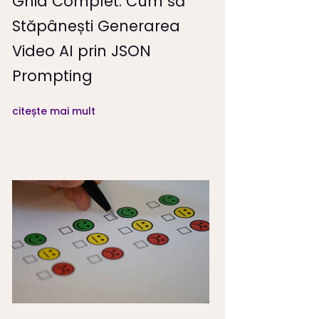
Ghid Complet: Cum să
Stăpânești Generarea
Video AI prin JSON
Prompting
citește mai mult