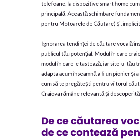
telefoane, la dispozitive smart home cum
principală. Această schimbare fundament
pentru Motoarele de Căutare) și, implicit, 
Ignorarea tendinței de căutare vocală îns
publicul tău potențial. Modul în care crai
modul în care le tastează, iar site-ul tău
adapta acum înseamnă a fi un pionier și a
cum să te pregătești pentru viitorul căută
Craiova rămâne relevantă și descoperită
De ce căutarea voca
de ce contează pen