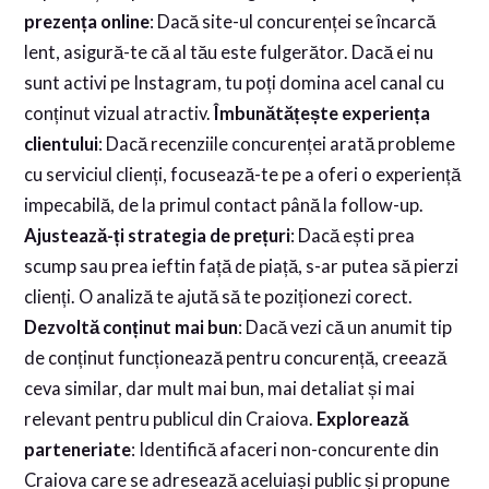
prezența online
: Dacă site-ul concurenței se încarcă
lent, asigură-te că al tău este fulgerător. Dacă ei nu
sunt activi pe Instagram, tu poți domina acel canal cu
conținut vizual atractiv.
Îmbunătățește experiența
clientului
: Dacă recenziile concurenței arată probleme
cu serviciul clienți, focusează-te pe a oferi o experiență
impecabilă, de la primul contact până la follow-up.
Ajustează-ți strategia de prețuri
: Dacă ești prea
scump sau prea ieftin față de piață, s-ar putea să pierzi
clienți. O analiză te ajută să te poziționezi corect.
Dezvoltă conținut mai bun
: Dacă vezi că un anumit tip
de conținut funcționează pentru concurență, creează
ceva similar, dar mult mai bun, mai detaliat și mai
relevant pentru publicul din Craiova.
Explorează
parteneriate
: Identifică afaceri non-concurente din
Craiova care se adresează aceluiași public și propune