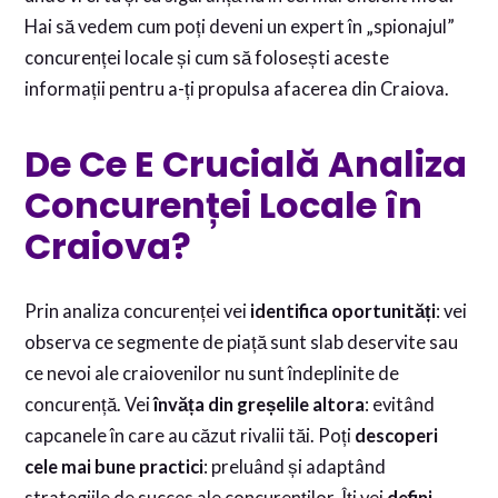
Hai să vedem cum poți deveni un expert în „spionajul”
concurenței locale și cum să folosești aceste
informații pentru a-ți propulsa afacerea din Craiova.
De Ce E Crucială Analiza
Concurenței Locale în
Craiova?
Prin analiza concurenței vei
identifica oportunități
: vei
observa ce segmente de piață sunt slab deservite sau
ce nevoi ale craiovenilor nu sunt îndeplinite de
concurență. Vei
învăța din greșelile altora
: evitând
capcanele în care au căzut rivalii tăi. Poți
descoperi
cele mai bune practici
: preluând și adaptând