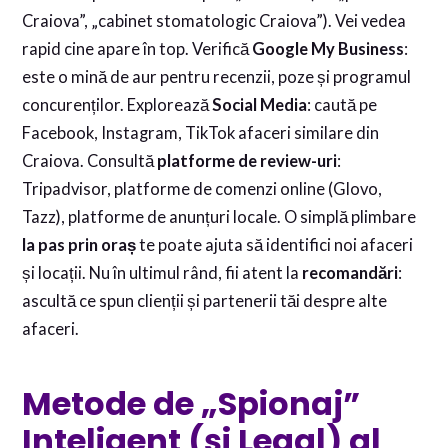
Craiova”, „cabinet stomatologic Craiova”). Vei vedea
rapid cine apare în top. Verifică
Google My Business
:
este o mină de aur pentru recenzii, poze și programul
concurenților. Explorează
Social Media
: caută pe
Facebook, Instagram, TikTok afaceri similare din
Craiova. Consultă
platforme de review-uri
:
Tripadvisor, platforme de comenzi online (Glovo,
Tazz), platforme de anunțuri locale. O simplă plimbare
la pas prin oraș
te poate ajuta să identifici noi afaceri
și locații. Nu în ultimul rând, fii atent la
recomandări
:
ascultă ce spun clienții și partenerii tăi despre alte
afaceri.
Metode de „Spionaj”
Inteligent (și Legal) al