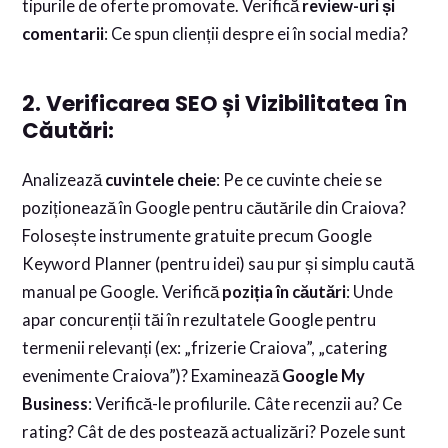
tipurile de oferte promovate. Verifică
review-uri și
comentarii
: Ce spun clienții despre ei în social media?
2. Verificarea SEO și Vizibilitatea în
Căutări:
Analizează
cuvintele cheie
: Pe ce cuvinte cheie se
poziționează în Google pentru căutările din Craiova?
Folosește instrumente gratuite precum Google
Keyword Planner (pentru idei) sau pur și simplu caută
manual pe Google. Verifică
poziția în căutări
: Unde
apar concurenții tăi în rezultatele Google pentru
termenii relevanți (ex: „frizerie Craiova”, „catering
evenimente Craiova”)? Examinează
Google My
Business
: Verifică-le profilurile. Câte recenzii au? Ce
rating? Cât de des postează actualizări? Pozele sunt