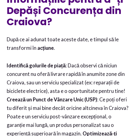
Depăși Concurența din
Craiova?
După ce ai adunat toate aceste date, e timpul să le
transformi în
acțiune
.
Identifică golurile de piață
: Dacă observi că niciun
concurent nu oferă livrare rapidă în anumite zone din
Craiova, sau un serviciu specializat (ex: reparații de
biciclete electrice), asta e o oportunitate pentru tine!
Creează un Punct de Vânzare Unic (USP)
: Ce poți oferi
tu diferit și mai bine decât oricine altcineva în Craiova?
Poate e un serviciu post-vânzare excepțional, o
garanție mai lungă, un produs personalizat sau o
experiență superioară în magazin.
Optimizează-ți