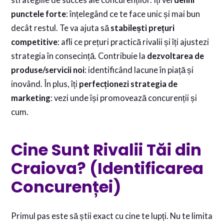
strategiile de succes ale concurenților. Îți vei
defini
punctele forte
: înțelegând ce te face unic și mai bun
decât restul. Te va ajuta să
stabilești prețuri
competitive
: afli ce prețuri practică rivalii și îți ajustezi
strategia în consecință. Contribuie la
dezvoltarea de
produse/servicii noi
: identificând lacune în piață și
inovând. În plus, îți
perfecționezi strategia de
marketing
: vezi unde își promovează concurenții și
cum.
Cine Sunt Rivalii Tăi din
Craiova? (Identificarea
Concurenței)
Primul pas este să știi exact cu cine te lupți. Nu te limita