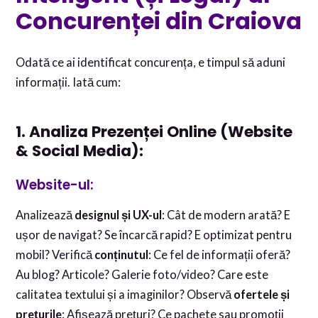
Concurenței din Craiova
Odată ce ai identificat concurența, e timpul să aduni
informații. Iată cum:
1. Analiza Prezenței Online (Website
& Social Media):
Website-ul:
Analizează
designul și UX-ul
: Cât de modern arată? E
ușor de navigat? Se încarcă rapid? E optimizat pentru
mobil? Verifică
conținutul
: Ce fel de informații oferă?
Au blog? Articole? Galerie foto/video? Care este
calitatea textului și a imaginilor? Observă
ofertele și
prețurile
: Afișează prețuri? Ce pachete sau promoții