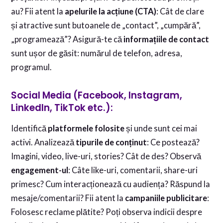
au? Fii atent la
apelurile la acțiune (CTA)
: Cât de clare
și atractive sunt butoanele de „contact”, „cumpără”,
„programează”? Asigură-te că
informațiile de contact
sunt ușor de găsit: numărul de telefon, adresa,
programul.
Social Media (Facebook, Instagram,
LinkedIn, TikTok etc.):
Identifică
platformele folosite
și unde sunt cei mai
activi. Analizează
tipurile de conținut
: Ce postează?
Imagini, video, live-uri, stories? Cât de des? Observă
engagement-ul
: Câte like-uri, comentarii, share-uri
primesc? Cum interacționează cu audiența? Răspund la
mesaje/comentarii? Fii atent la
campaniile publicitare
:
Folosesc reclame plătite? Poți observa indicii despre