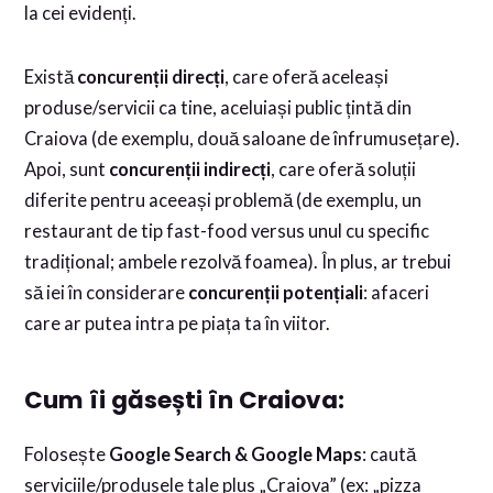
la cei evidenți.
Există
concurenții direcți
, care oferă aceleași
produse/servicii ca tine, aceluiași public țintă din
Craiova (de exemplu, două saloane de înfrumusețare).
Apoi, sunt
concurenții indirecți
, care oferă soluții
diferite pentru aceeași problemă (de exemplu, un
restaurant de tip fast-food versus unul cu specific
tradițional; ambele rezolvă foamea). În plus, ar trebui
să iei în considerare
concurenții potențiali
: afaceri
care ar putea intra pe piața ta în viitor.
Cum îi găsești în Craiova:
Folosește
Google Search & Google Maps
: caută
serviciile/produsele tale plus „Craiova” (ex: „pizza