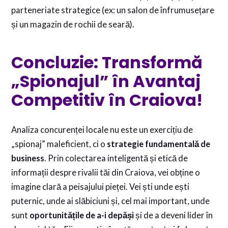
parteneriate strategice (ex: un salon de înfrumusețare
și un magazin de rochii de seară).
Concluzie: Transformă
„Spionajul” în Avantaj
Competitiv în Craiova!
Analiza concurenței locale nu este un exercițiu de
„spionaj” maleficient, ci o
strategie fundamentală de
business
. Prin colectarea inteligentă și etică de
informații despre rivalii tăi din Craiova, vei obține o
imagine clară a peisajului pieței. Vei ști unde ești
puternic, unde ai slăbiciuni și, cel mai important, unde
sunt
oportunitățile de a-i depăși
și de a deveni lider în