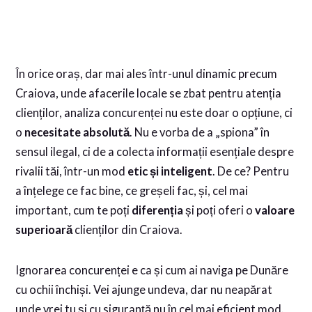
În orice oraș, dar mai ales într-unul dinamic precum
Craiova, unde afacerile locale se zbat pentru atenția
clienților, analiza concurenței nu este doar o opțiune, ci
o
necesitate absolută
. Nu e vorba de a „spiona” în
sensul ilegal, ci de a colecta informații esențiale despre
rivalii tăi, într-un mod
etic și inteligent
. De ce? Pentru
a înțelege ce fac bine, ce greșeli fac, și, cel mai
important, cum te poți
diferenția
și poți oferi o
valoare
superioară
clienților din Craiova.
Ignorarea concurenței e ca și cum ai naviga pe Dunăre
cu ochii închiși. Vei ajunge undeva, dar nu neapărat
unde vrei tu și cu siguranță nu în cel mai eficient mod.