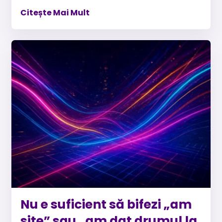
Citește Mai Mult
Nu e suficient să bifezi „am
site” sau „am dat drumul la